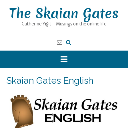
Skip
The Skaian Gates
to
content
Catherine Yiğit – Musings on the online life
Skaian Gates English